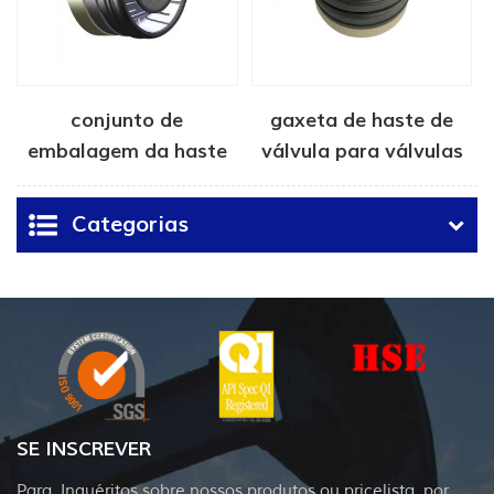
conjunto de
gaxeta de haste de
embalagem da haste
válvula para válvulas
da válvula de gaveta
gaveta FLS-R
Categorias
SE INSCREVER
Para .Inquéritos sobre nossos produtos ou pricelista, por