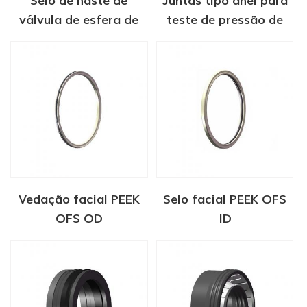
Selo de haste de
Juntas tipo anel para
válvula de esfera de
teste de pressão de
emissão fugitiva série
válvula
ESY
Vedação facial PEEK
Selo facial PEEK OFS
OFS OD
ID