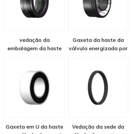
vedação da
Gaxeta da haste da
embalagem da haste
válvula energizada por
da válvula de portão
mola PTFE
Gaxeta em U da haste
Vedação da sede da