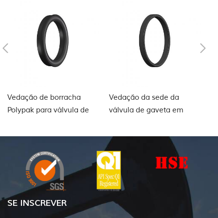
Vedação de borracha
Vedação da sede da
G
Polypak para válvula de
válvula de gaveta em
pa
gaveta
PTFE
ti
SE INSCREVER