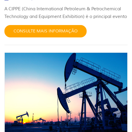
A CIPPE (China International Petroleum & Petrochemical
Technology and Equipment Exhibition) é o principal evento
anual do mundo para o setor de petróleo e petroquímica.
CONSULTE MAIS INFORMAÇÃO
indústria de petróleo e gás , realizada anualmente em
Pequim. A JST Seals é uma fabricante líder de vedações de
alto desempenho para inúmeras indústrias, incluindo
petróleo e gás, semicondutores, GNL, química, mineração
de carvão, equipamentos médicos e outras. Temos
grandes ambições e visão de longo prazo, oferecendo
soluções profissionais e confiáveis. soluções de vedação
Para aplicações particularmente severas. Encontre-nos na
CIPPE em Pequim! Pavilhão W2, estande W2555, de 26 a
28 de março de 2026.