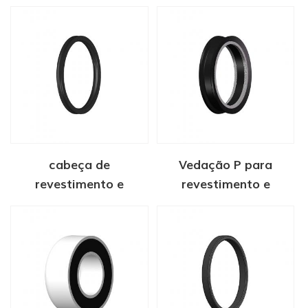
mola PTFE
cabeça de
Vedação P para
revestimento e
revestimento e
suporte de tubulação
tubulação
FS selo