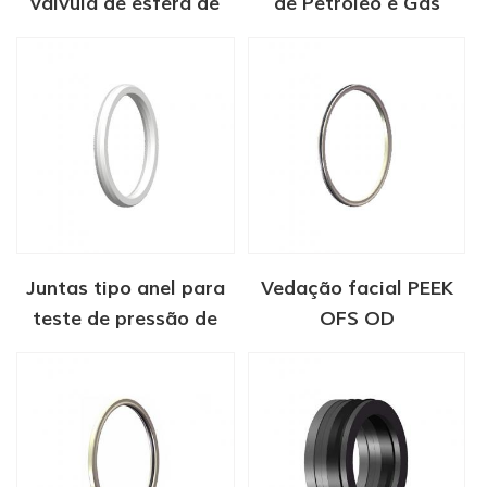
válvula de esfera de
de Petróleo e Gás
emissão fugitiva série
ESY
Juntas tipo anel para
Vedação facial PEEK
teste de pressão de
OFS OD
válvula