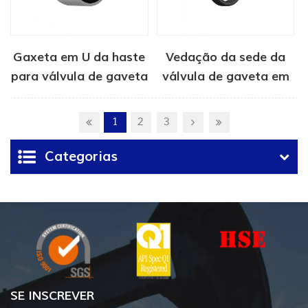
Gaxeta em U da haste
Vedação da sede da
para válvula de gaveta
válvula de gaveta em
tipo FC
PTFE
1
2
3
Categorias
SE INSCREVER