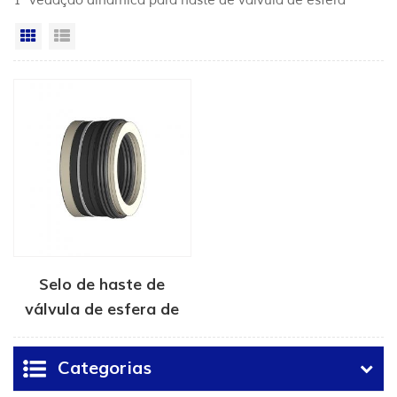
1 "vedação dinâmica para haste de válvula de esfera"
Vista da grade
Exibição de lista
Selo de haste de
válvula de esfera de
emissão fugitiva série
ESY
Categorias