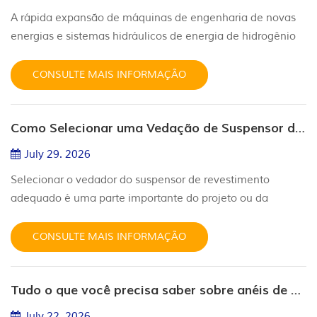
A rápida expansão de máquinas de engenharia de novas
energias e sistemas hidráulicos de energia de hidrogênio
tem imposto requisitos rigorosos sem precedentes para
componentes de vedação essenciais. As vedações de
CONSULTE MAIS INFORMAÇÃO
borracha convencionais frequentemente sofrem com
inchaço, desgaste rápido e vida útil reduzida quando
Como Selecionar uma Vedação de Suspensor de Revestimento para Cabeças de Poço de Petróleo e Gás?
expostas a óleos hidráulicos biodegradáveis, fluidos de
trabalho ecológicos de baixa...
July 29. 2026
Selecionar o vedador do suspensor de revestimento
adequado é uma parte importante do projeto ou da
manutenção de uma cabeça de poço de petróleo e gás. O
vedador deve manter a integridade da pressão entre o
CONSULTE MAIS INFORMAÇÃO
revestimento e os componentes da cabeça de poço,
acomodando as dimensões reais, a condição da superfície,
Tudo o que você precisa saber sobre anéis de vedação tipo O, especialmente anéis de vedação tipo O RGD
a pressão, a temperatura e os fluidos do poço envolvidos.
Um vedador que corresponde a...
July 22. 2026