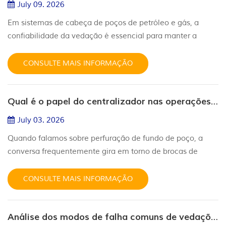
July 09. 2026
Em sistemas de cabeça de poços de petróleo e gás, a
confiabilidade da vedação é essencial para manter a
integridade do poço e evitar perda de pressão. Entre as
diversas soluções de vedação utilizadas em equipamentos
CONSULTE MAIS INFORMAÇÃO
de cabeça de poço API 6A, aFS Sealé especificamente
projetada para compensar superfícies de vedação ásperas
Qual é o papel do centralizador nas operações de perfuração?
e maiores tolerâncias dimensionais normalmente
encontradas em conexões de re...
July 03. 2026
Quando falamos sobre perfuração de fundo de poço, a
conversa frequentemente gira em torno de brocas de
perfuração, motores de lama ou preventores de erupção.
Ainda assim, trabalhando discretamente nos bastidores —
CONSULTE MAIS INFORMAÇÃO
muitas vezes negligenciado — há uma pequena, porém
poderosa ferramenta: o centralizador. Se a coluna de
Análise dos modos de falha comuns de vedações hidráulicas: o que fazer em relação ao desgaste, extrusão e inchamento?
perfuração é a "coluna vertebral" da operação de