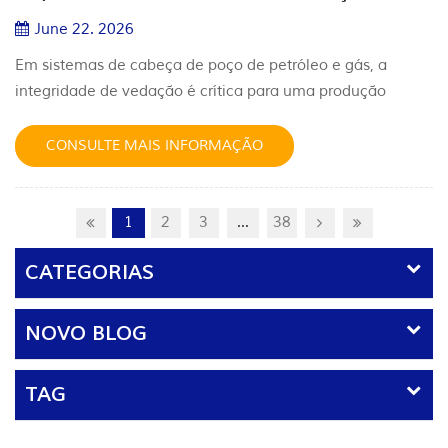
sejam projetadas para controlar va...
June 22. 2026
Em sistemas de cabeça de poço de petróleo e gás, a
integridade de vedação é crítica para uma produção
segura e eficiente.pack-off seal desempenha um papel
essencial na isolação de zonas de pressão e na garantia
CONSULTE MAIS INFORMAÇÃO
de controle confiável do poço. 1. O que é um Wellhead
Pack-Off Seal? Um wellhead pack-off seal é um elemento
de vedação instalado em equipamentos de cabeça de
1
2
3
...
38
poço para criar uma barreira...
CATEGORIAS
NOVO BLOG
TAG