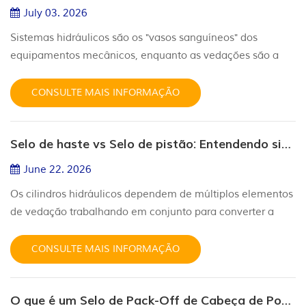
perfuração, o centralizador é o "...
July 03. 2026
Sistemas hidráulicos são os "vasos sanguíneos" dos
equipamentos mecânicos, enquanto as vedações são a
"barreira protetora" dos sistemas hidráulicos. Como
componentes básicos centrais, vedações hidráulicas
CONSULTE MAIS INFORMAÇÃO
desempenham um papel crucial na prevenção de
vazamentos de fluido, no isolamento de poeira e
Selo de haste vs Selo de pistão: Entendendo sistemas de vedação hidráulica
impurezas e na manutenção da pressão estável do
sistema. Seu estado de funcionamento determina
June 22. 2026
diretam...
Os cilindros hidráulicos dependem de múltiplos elementos
de vedação trabalhando em conjunto para converter a
pressão hidráulica em movimento mecânico controlado.
Entre esses componentes, vedações de haste e vedações
CONSULTE MAIS INFORMAÇÃO
de pistão são duas das soluções de vedação mais
importantes, cada uma desempenhando uma função
O que é um Selo de Pack-Off de Cabeça de Poço?
diferente dentro do sistema hidráulico. Embora ambas