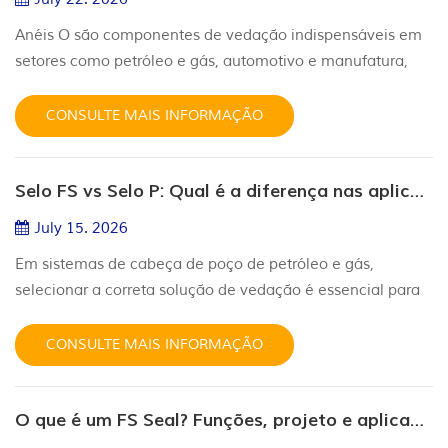
Anéis O são componentes de vedação indispensáveis em
setores como petróleo e gás, automotivo e manufatura,
graças às suas vantagens incomparáveis. Eles apresentam
um design compacto e simples que ocupa pouco espaço,
CONSULTE MAIS INFORMAÇÃO
tornando a instalação e a substituição práticas e sem
complicações. Adequados tanto para vedação estática
Selo FS vs Selo P: Qual é a diferença nas aplicações de cabeça de poço?
quanto dinâmica, oferecem excelente desempenho de
vedação bidirecional com bai...
July 15. 2026
Em sistemas de cabeça de poço de petróleo e gás,
selecionar a correta solução de vedação é essencial para
manter a integridade da pressão e a segurança
operacional a longo prazo. Dois produtos de vedação
CONSULTE MAIS INFORMAÇÃO
comumente usados em cabeças de revestimento e
cabeças de tubulação são o FS Seal e o P Seal. Embora
O que é um FS Seal? Funções, projeto e aplicações em cabeças de poço
ambos sejam projetados para vedação estática em
equipamentos de cabeça de poço, eles são projeta...