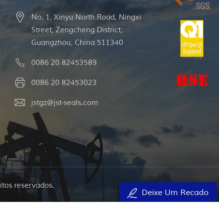
No. 1, Xinyu North Road, Ningxi
Street, Zengcheng District,
Guangzhou, China 511340
0086 20 82453589
0086 20 82453023
jstgz@jst-seals.com
itos reservados.
Deixe Um Recado