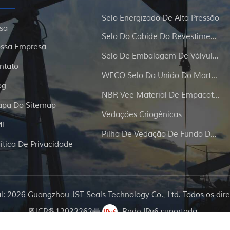
Selo Energizado De Alta Pressão
sa
Selo Do Cabide Do Revestimento E Da Tubulação
ssa Empresa
Selo De Embalagem De Válvula De Portão
ntato
WECO Selo Da União Do Martelo
og
NBR Vee Material De Empacotamento
pa Do Sitemap
Vedações Criogênicas
ML
Pilha De Vedação De Fundo De Poço
lítica De Privacidade
al: 2026 Guangzhou JST Seals Technology Co., Ltd. Todos os dire
粤ICP备12032262号
Rede IPv6 suportada