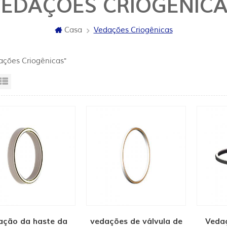
EDAÇÕES CRIOGÊNIC
Casa
Vedações Criogênicas
ações Criogênicas"
sta da grade
Exibição de lista
ação da haste da
vedações de válvula de
Vedaç