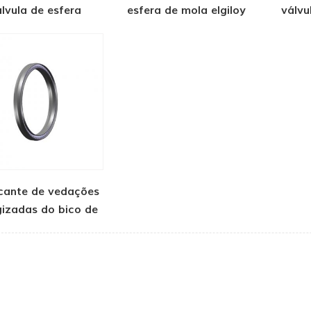
lvula de esfera
esfera de mola elgiloy
válvu
criogênica
para aplicações
válv
criogênicas
apl
cante de vedações
gizadas do bico de
GNL