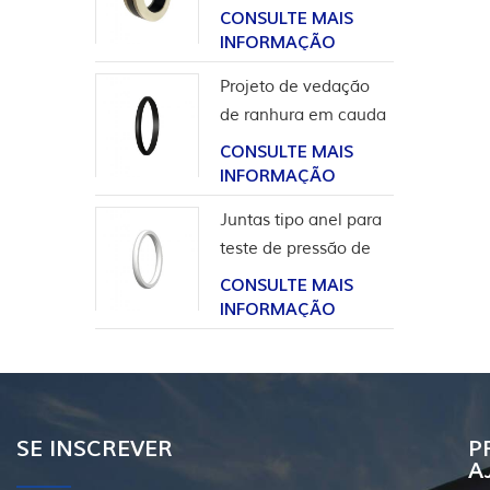
para aplicação em
CONSULTE MAIS
hidrogênio
INFORMAÇÃO
Projeto de vedação
de ranhura em cauda
de andorinha para
CONSULTE MAIS
revestimento de
INFORMAÇÃO
cabeça de poço
Juntas tipo anel para
teste de pressão de
válvula
CONSULTE MAIS
INFORMAÇÃO
SE INSCREVER
P
A