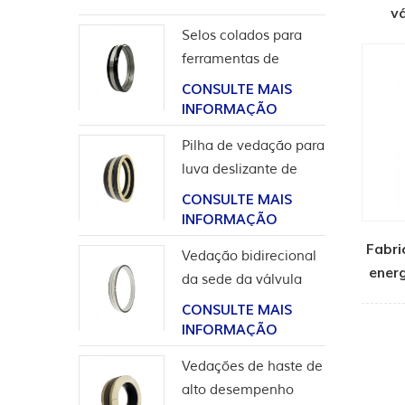
vá
Selos colados para
ferramentas de
completação
CONSULTE MAIS
INFORMAÇÃO
Pilha de vedação para
luva deslizante de
ferramentas de poço
CONSULTE MAIS
INFORMAÇÃO
Fabri
Vedação bidirecional
ener
da sede da válvula
esférica de alta
CONSULTE MAIS
pressão
INFORMAÇÃO
Vedações de haste de
alto desempenho