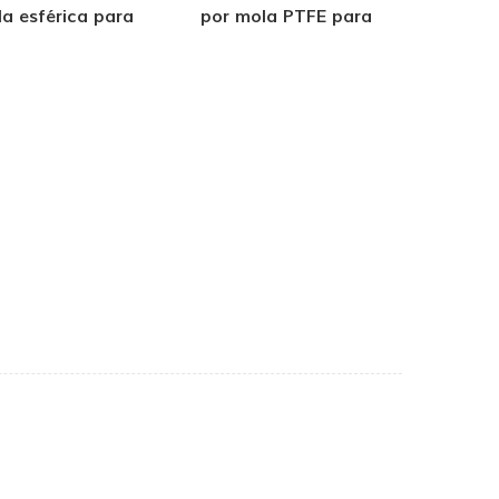
la esférica para
por mola PTFE para
ula criogênica e
aplicações criogênicas
icação de GNL