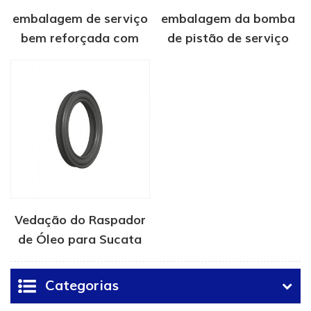
embalagem de serviço
embalagem da bomba
bem reforçada com
de pistão de serviço
tecido
de poço
Vedação do Raspador
de Óleo para Sucata
de Óleo Lubrificante
em Excesso
Categorias