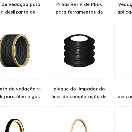
a de vedação para
Pilhas em V de PEEK
Vedaç
va deslizante de
para ferramentas de
aplic
ramentas de poço
fundo de poço
unto de vedação v-
plugue do limpador do
k para óleo e gás
liner de completação de
desco
poço