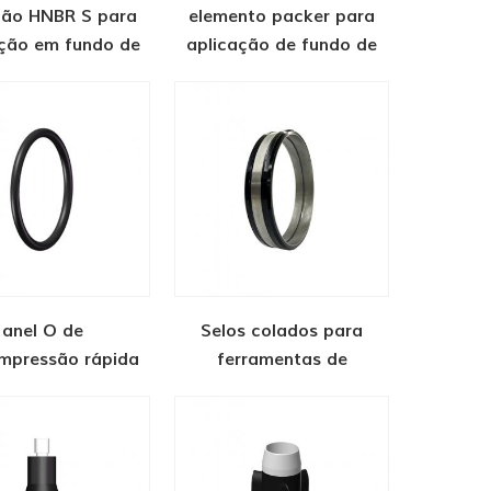
ão HNBR S para
elemento packer para
ação em fundo de
aplicação de fundo de
poço
poço
anel O de
Selos colados para
mpressão rápida
ferramentas de
de gás
completação