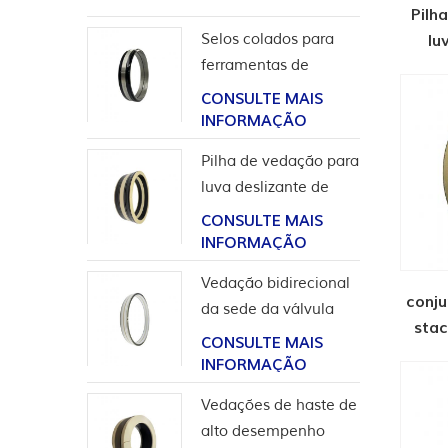
Pilh
Selos colados para
lu
ferramentas de
fer
completação
CONSULTE MAIS
INFORMAÇÃO
Pilha de vedação para
luva deslizante de
ferramentas de poço
CONSULTE MAIS
INFORMAÇÃO
Vedação bidirecional
conj
da sede da válvula
stac
esférica de alta
CONSULTE MAIS
pressão
INFORMAÇÃO
Vedações de haste de
alto desempenho