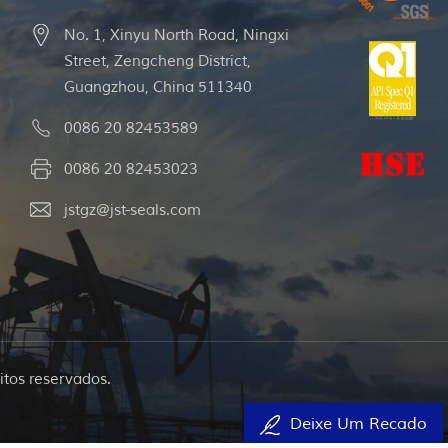
No. 1, Xinyu North Road, Ningxi
Street, Zengcheng District,
Guangzhou, China 511340
0086 20 82453589
0086 20 82453023
jstgz@jst-seals.com
itos reservados.
Deixe Um Recado