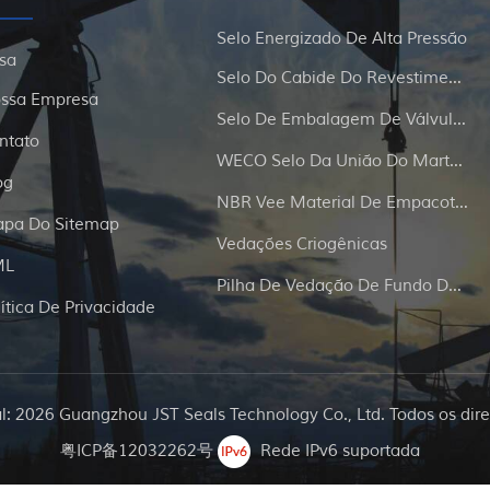
Selo Energizado De Alta Pressão
sa
Selo Do Cabide Do Revestimento E Da Tubulação
ssa Empresa
Selo De Embalagem De Válvula De Portão
ntato
WECO Selo Da União Do Martelo
og
NBR Vee Material De Empacotamento
pa Do Sitemap
Vedações Criogênicas
ML
Pilha De Vedação De Fundo De Poço
lítica De Privacidade
al: 2026 Guangzhou JST Seals Technology Co., Ltd. Todos os dire
粤ICP备12032262号
Rede IPv6 suportada