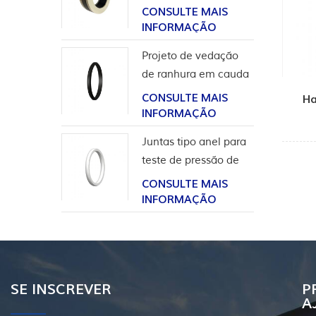
para aplicação em
CONSULTE MAIS
hidrogênio
INFORMAÇÃO
Projeto de vedação
de ranhura em cauda
de andorinha para
CONSULTE MAIS
Ha
revestimento de
INFORMAÇÃO
cabeça de poço
Juntas tipo anel para
teste de pressão de
válvula
CONSULTE MAIS
INFORMAÇÃO
SE INSCREVER
P
A