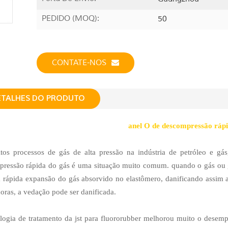
PEDIDO (MOQ):
50
CONTATE-NOS
ETALHES DO PRODUTO
anel O de descompressão rápi
os processos de gás de alta pressão na indústria de petróleo e gá
ressão rápida do gás é uma situação muito comum. quando o gás ou gás
à rápida expansão do gás absorvido no elastômero, danificando assim
horas, a vedação pode ser danificada.
logia de tratamento da jst para fluororubber melhorou muito o desempe