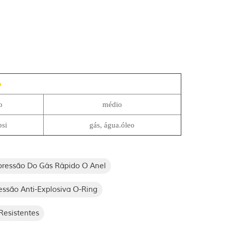
o
o
médio
si
gás, água.óleo
ressão Do Gás Rápido O Anel
ssão Anti-Explosiva O-Ring
Resistentes