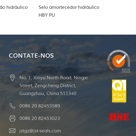
Selo amortecedor hidráulico
vedação de válvula de esf
HBY PU
energizada por mola
CONTATE-NOS
No. 1, Xinyu North Road, Ningxi
Street, Zengcheng District,
Guangzhou, China 511340
0086 20 82453589
0086 20 82453023
jstgz@jst-seals.com