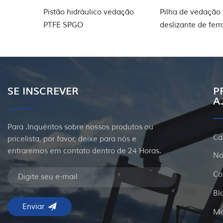
stão hidráulico vedação
Pilha de vedação para luva
TFE SPGO
deslizante de ferramentas de
poço
SE INSCREVER
P
A
Para .Inquéritos sobre nossos produtos ou
Ca
pricelista, por favor, deixe para nós e
entraremos em contato dentro de 24 Horas.
No
Co
Bl
Ma