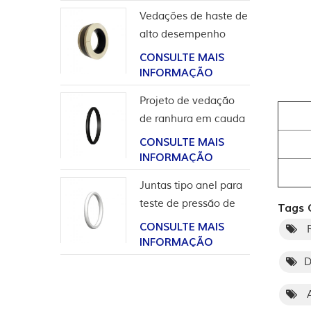
Vedações de haste de
alto desempenho
para aplicação em
CONSULTE MAIS
hidrogênio
INFORMAÇÃO
Projeto de vedação
de ranhura em cauda
de andorinha para
CONSULTE MAIS
revestimento de
INFORMAÇÃO
cabeça de poço
Juntas tipo anel para
teste de pressão de
Tags 
válvula
CONSULTE MAIS
R
INFORMAÇÃO
D
A