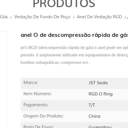
PRODUTOS
 Gás
Vedação De Fundo De Poço
Anel De Vedação RGD
anel O de descompressão rápida de gá
jst's RGD (descompressão rápida de gás) o anel pode ser ap
pressão. é amplamente utilizado em equipamentos de detec
bombas subaquáticas, compressor ect .
Marca:
JST Seals
Item Número:
RGD O Ring
Pagamento:
T/T
Origem Do Produto:
China
Porta De Envio:
Guangzhou