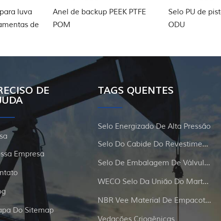
Anel de backup PEEK PTFE
Selo PU de pistão hidráulico
POM
ODU
RECISO DE
TAGS QUENTES
JUDA
Selo Energizado De Alta Pressão
sa
Selo Do Cabide Do Revestimento E Da Tubulação
ssa Empresa
Selo De Embalagem De Válvula De Portão
ntato
WECO Selo Da União Do Martelo
og
NBR Vee Material De Empacotamento
pa Do Sitemap
Vedações Criogênicas