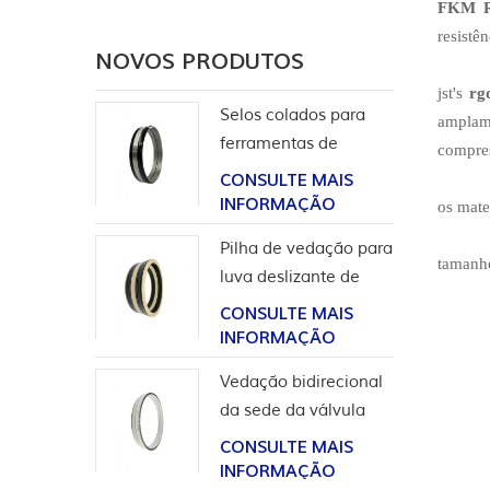
FKM R
resistê
NOVOS PRODUTOS
jst's
rgd
Selos colados para
amplam
ferramentas de
compres
completação
CONSULTE MAIS
INFORMAÇÃO
os mat
Pilha de vedação para
tamanho
luva deslizante de
ferramentas de poço
CONSULTE MAIS
INFORMAÇÃO
Vedação bidirecional
da sede da válvula
esférica de alta
CONSULTE MAIS
pressão
INFORMAÇÃO