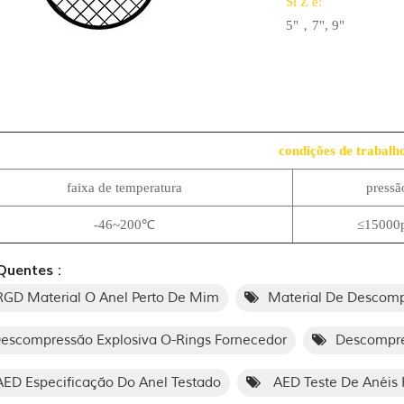
Si
Z e:
5"，7", 9"
condições de trabalh
faixa de temperatura
pressã
-46~200℃
≤15000p
Quentes :
GD Material O Anel Perto De Mim
Material De Descomp
escompressão Explosiva O-Rings Fornecedor
Descompre
ED Especificação Do Anel Testado
AED Teste De Anéis 