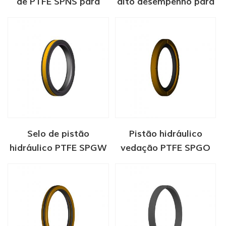
de PTFE SPNS para
alto desempenho para
haste hidráulica
aplicação em
hidrogênio
Selo de pistão
Pistão hidráulico
hidráulico PTFE SPGW
vedação PTFE SPGO