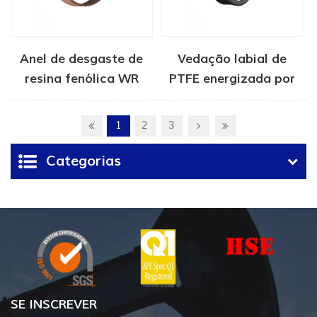
Anel de desgaste de
Vedação labial de
resina fenólica WR
PTFE energizada por
mola
1
2
3
Categorias
SE INSCREVER