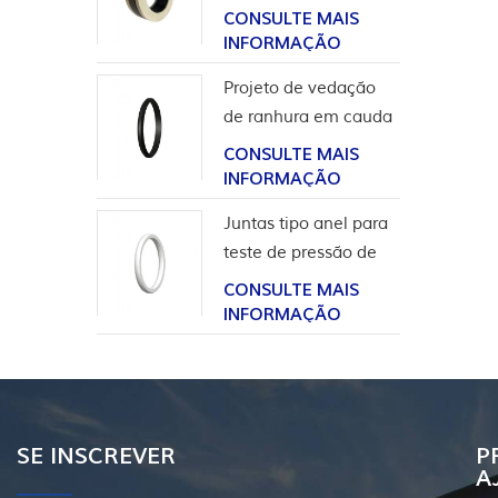
para aplicação em
CONSULTE MAIS
hidrogênio
INFORMAÇÃO
Projeto de vedação
de ranhura em cauda
de andorinha para
CONSULTE MAIS
revestimento de
INFORMAÇÃO
cabeça de poço
Juntas tipo anel para
teste de pressão de
válvula
CONSULTE MAIS
INFORMAÇÃO
SE INSCREVER
P
A