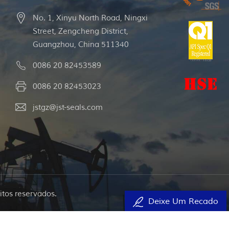
No. 1, Xinyu North Road, Ningxi
Street, Zengcheng District,
Guangzhou, China 511340
0086 20 82453589
0086 20 82453023
jstgz@jst-seals.com
itos reservados.
Deixe Um Recado