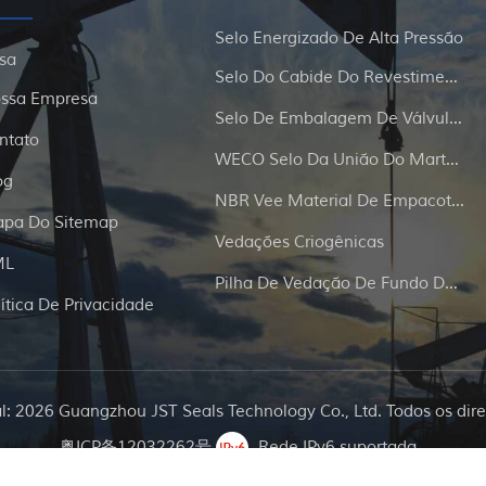
Selo Energizado De Alta Pressão
sa
Selo Do Cabide Do Revestimento E Da Tubulação
ssa Empresa
Selo De Embalagem De Válvula De Portão
ntato
WECO Selo Da União Do Martelo
og
NBR Vee Material De Empacotamento
pa Do Sitemap
Vedações Criogênicas
ML
Pilha De Vedação De Fundo De Poço
lítica De Privacidade
al: 2026 Guangzhou JST Seals Technology Co., Ltd. Todos os dire
粤ICP备12032262号
Rede IPv6 suportada