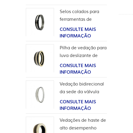
Selos colados para
ferramentas de
completação
CONSULTE MAIS
INFORMAÇÃO
Pilha de vedação para
luva deslizante de
ferramentas de poço
CONSULTE MAIS
INFORMAÇÃO
Vedação bidirecional
da sede da válvula
esférica de alta
CONSULTE MAIS
pressão
INFORMAÇÃO
Vedações de haste de
alto desempenho