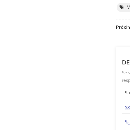
V
Próxi
DE
Se 
res
Su