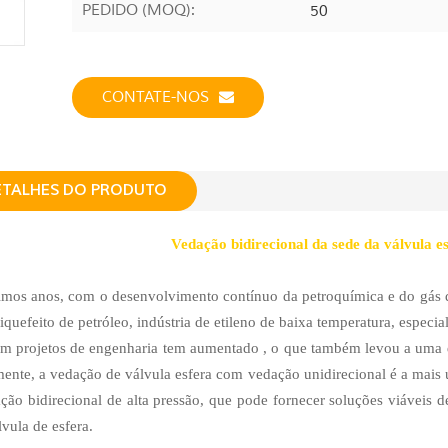
PEDIDO (MOQ):
50
CONTATE-NOS
ETALHES DO PRODUTO
Vedação bidirecional da sede da válvula es
imos anos, com o desenvolvimento contínuo da petroquímica e do gás de
 liquefeito de petróleo, indústria de etileno de baixa temperatura, espec
em projetos de engenharia tem aumentado , o que também levou a uma
mente, a vedação de válvula esfera com vedação unidirecional é a mai
ção bidirecional de alta pressão, que pode fornecer soluções viáveis ​​
vula de esfera.