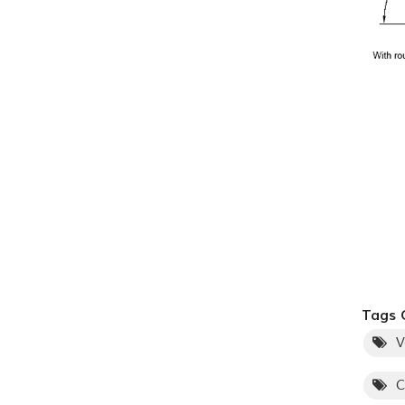
Tags 
V
C