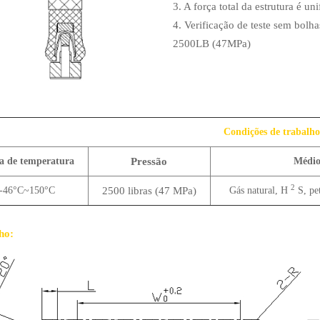
3. A força total da estrutura é un
4. Verificação de teste sem bolh
2500LB (47MPa)
Condições de trabalho
a de temperatura
Pressão
Médi
2
-46°C~150°C
2500 libras (47 MPa)
Gás natural, H
S, pet
ho: