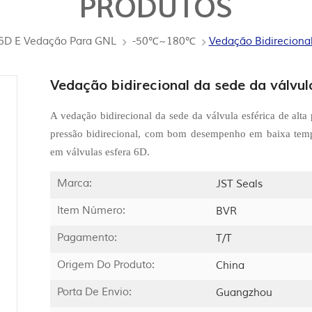
PRODUTOS
I 6D E Vedação Para GNL
-50℃~180℃
Vedação Bidirecional
Vedação bidirecional da sede da válvul
A vedação bidirecional da sede da válvula esférica de alt
pressão bidirecional, com bom desempenho em baixa tempe
em válvulas esfera 6D.
Marca:
JST Seals
Item Número:
BVR
Pagamento:
T/T
Origem Do Produto:
China
Porta De Envio:
Guangzhou