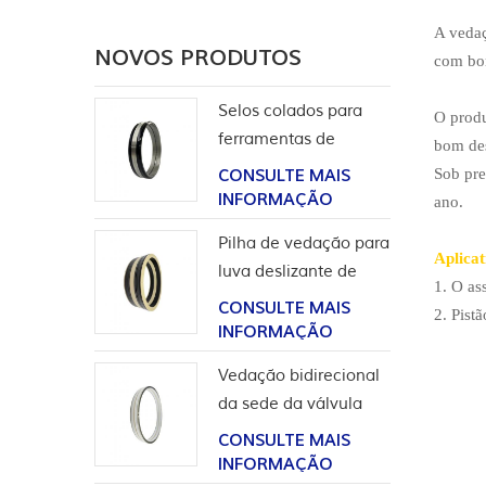
A vedaç
NOVOS PRODUTOS
com bom
Selos colados para
O produ
ferramentas de
bom des
completação
Sob pre
CONSULTE MAIS
INFORMAÇÃO
ano.
Pilha de vedação para
Aplicat
luva deslizante de
1. O as
ferramentas de poço
CONSULTE MAIS
2. Pist
INFORMAÇÃO
Vedação bidirecional
da sede da válvula
esférica de alta
CONSULTE MAIS
pressão
INFORMAÇÃO