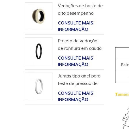
Vedações de haste de
alto desempenho
para aplicação em
CONSULTE MAIS
hidrogênio
INFORMAÇÃO
Projeto de vedação
de ranhura em cauda
de andorinha para
CONSULTE MAIS
revestimento de
INFORMAÇÃO
Faix
cabeça de poço
Juntas tipo anel para
teste de pressão de
válvula
CONSULTE MAIS
Taman
INFORMAÇÃO