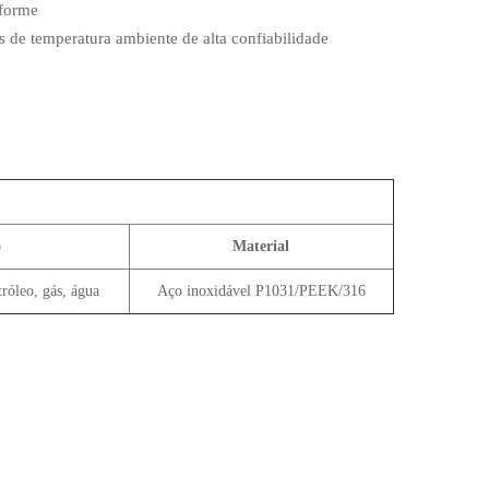
iforme
as de temperatura ambiente de alta confiabilidade
o
Material
róleo, gás, água
Aço inoxidável P1031/PEEK/316