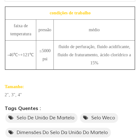
condições de trabalho
faixa de
pressão
médio
temperatura
fluido de perfuração, fluido acidificante,
≤5000
-46℃~+121℃
fluido de fraturamento, ácido clorídrico a
psi
15%
Tamanho:
2", 3", 4"
Tags Quentes :
Selo De União De Martelo
Selo Weco
Dimensões Do Selo Da União Do Martelo