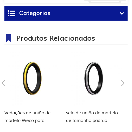
Categorias
Produtos Relacionados
Vedações de união de
selo de união de martelo
v
martelo Weco para
de tamanho padrão
fl
Petróleo e Gás