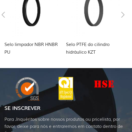
Selo limpador NBR HNBR
Selo PTFE do cilindro
Se
PU
hidráulico KZT
d
SE INSCREVER
Para .Inquéritos sobre nossos produtos ou pricelista, por
favor, deixe para nós e entraremos em contato dentro de