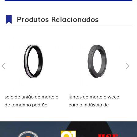
Produtos Relacionados
selo de união de martelo
juntas de martelo weco
A
de tamanho padrão
para a indústria de
re
petróleo e gás