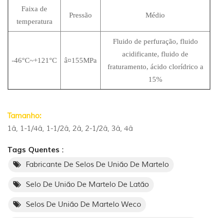
Faixa de
Pressão
Médio
temperatura
Fluido de perfuração, fluido
acidificante, fluido de
-46°C~+121°C
â¤155MPa
fraturamento, ácido clorídrico a
15%
Tamanho:
1â, 1-1/4â, 1-1/2â, 2â, 2-1/2â, 3â, 4â
Tags Quentes :
Fabricante De Selos De União De Martelo
Selo De União De Martelo De Latão
Selos De União De Martelo Weco