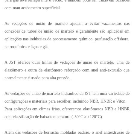
para gás leve/refrigerante e vácuo, e também pode ser usado em ocasiões
com mau acabamento superficial.
As vedações de união de martelo ajudam a evitar vazamentos nas
conexões de tubos de união de martelo e geralmente são aplicadas em
aplicações nas indústrias de processamento químico, perfuração offshore,
petroquímica e água e gás.
A JST oferece duas linhas de vedações de união de martelo, uma de
elastômero e outra de elastômero reforçado com anel anti-extrusão que
normalmente é usado para alta pressão.
As vedações de união de martelo hidráulico da JST têm uma variedade de
configurações e materiais para escolher, incluindo NBR, HNBR e Viton.
Para aplicações em climas frios, oferecemos elastômeros NBR e HNBR
com classificação de baixa temperatura (-50°C a +120°C).
Além das vedações de borracha moldadas padrão, o anel antiextrusão de