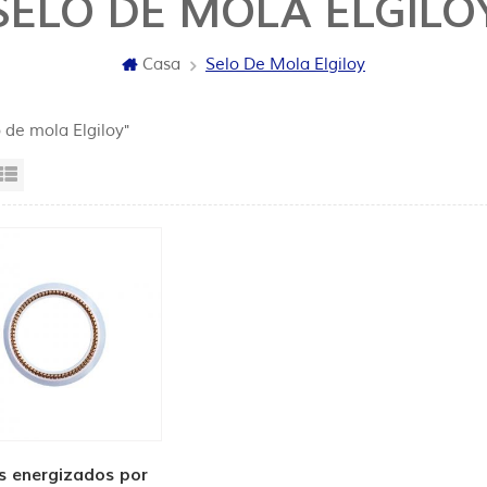
SELO DE MOLA ELGILO
Casa
Selo De Mola Elgiloy
o de mola Elgiloy"
sta da grade
Exibição de lista
s energizados por