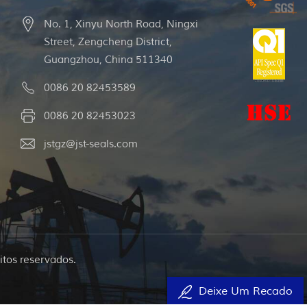
No. 1, Xinyu North Road, Ningxi
Street, Zengcheng District,
Guangzhou, China 511340
0086 20 82453589
0086 20 82453023
jstgz@jst-seals.com
itos reservados.
Deixe Um Recado