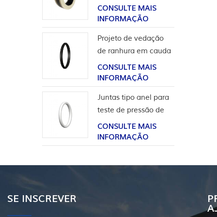
para aplicação em
CONSULTE MAIS
hidrogênio
INFORMAÇÃO
Projeto de vedação
de ranhura em cauda
de andorinha para
CONSULTE MAIS
revestimento de
INFORMAÇÃO
cabeça de poço
Juntas tipo anel para
teste de pressão de
válvula
CONSULTE MAIS
INFORMAÇÃO
SE INSCREVER
P
A