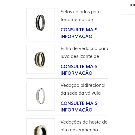
mo
Selos colados para
dis
ferramentas de
completação
CONSULTE MAIS
INFORMAÇÃO
Pilha de vedação para
luva deslizante de
ferramentas de poço
CONSULTE MAIS
INFORMAÇÃO
Vedação bidirecional
da sede da válvula
esférica de alta
CONSULTE MAIS
pressão
INFORMAÇÃO
Vedações de haste de
alto desempenho