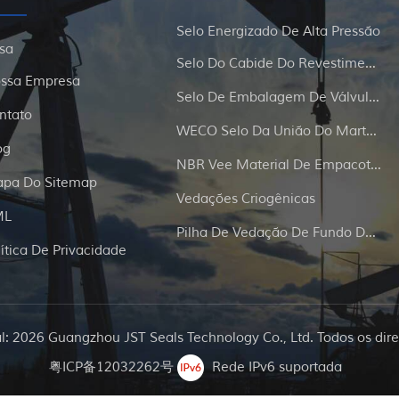
Selo Energizado De Alta Pressão
sa
Selo Do Cabide Do Revestimento E Da Tubulação
ssa Empresa
Selo De Embalagem De Válvula De Portão
ntato
WECO Selo Da União Do Martelo
og
NBR Vee Material De Empacotamento
pa Do Sitemap
Vedações Criogênicas
ML
Pilha De Vedação De Fundo De Poço
lítica De Privacidade
al: 2026 Guangzhou JST Seals Technology Co., Ltd. Todos os dire
粤ICP备12032262号
Rede IPv6 suportada