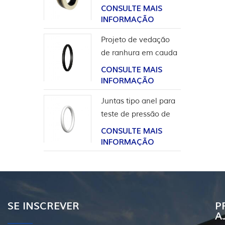
para aplicação em
CONSULTE MAIS
hidrogênio
INFORMAÇÃO
Projeto de vedação
de ranhura em cauda
de andorinha para
CONSULTE MAIS
revestimento de
INFORMAÇÃO
cabeça de poço
Juntas tipo anel para
teste de pressão de
válvula
CONSULTE MAIS
INFORMAÇÃO
SE INSCREVER
P
A