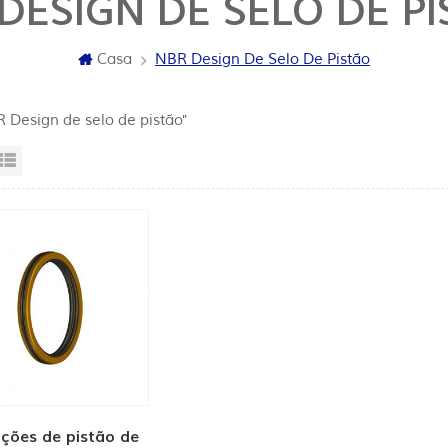
DESIGN DE SELO DE P
Casa
NBR Design De Selo De Pistão
R Design de selo de pistão"
sta da grade
Exibição de lista
ções de pistão de