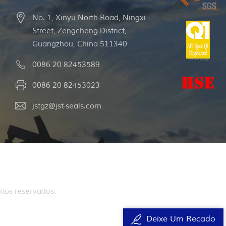
No. 1, Xinyu North Road, Ningxi
Street, Zengcheng District,
Guangzhou, China 511340
0086 20 82453589
0086 20 82453023
jstgz@jst-seals.com
itos reservados.
Deixe Um Recado