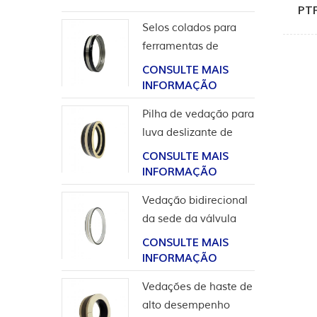
PTF
Selos colados para
ferramentas de
completação
CONSULTE MAIS
INFORMAÇÃO
Pilha de vedação para
luva deslizante de
ferramentas de poço
CONSULTE MAIS
INFORMAÇÃO
Vedação bidirecional
da sede da válvula
esférica de alta
CONSULTE MAIS
pressão
INFORMAÇÃO
Vedações de haste de
alto desempenho