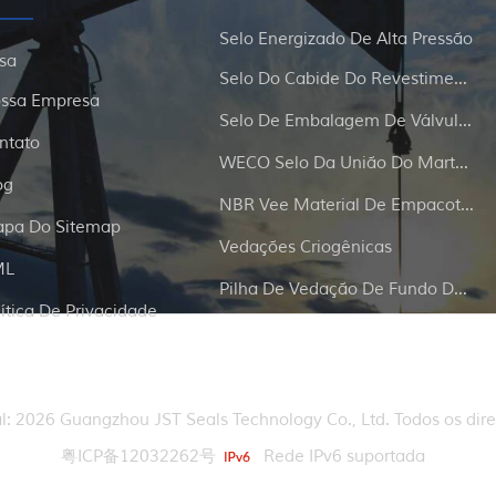
Selo Energizado De Alta Pressão
sa
Selo Do Cabide Do Revestimento E Da Tubulação
ssa Empresa
Selo De Embalagem De Válvula De Portão
ntato
WECO Selo Da União Do Martelo
og
NBR Vee Material De Empacotamento
pa Do Sitemap
Vedações Criogênicas
ML
Pilha De Vedação De Fundo De Poço
lítica De Privacidade
al: 2026 Guangzhou JST Seals Technology Co., Ltd. Todos os dire
粤ICP备12032262号
Rede IPv6 suportada