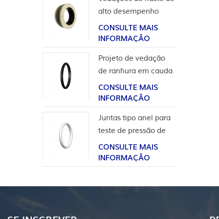
alto desempenho
para aplicação em
CONSULTE MAIS
hidrogênio
INFORMAÇÃO
Projeto de vedação
de ranhura em cauda
de andorinha para
CONSULTE MAIS
revestimento de
INFORMAÇÃO
cabeça de poço
Juntas tipo anel para
teste de pressão de
válvula
CONSULTE MAIS
INFORMAÇÃO