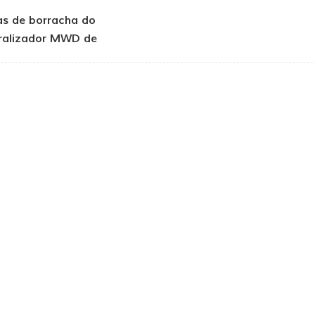
as de borracha do
ralizador MWD de
fundo de poço