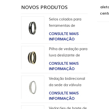
NOVOS PRODUTOS
alet
cent
Selos colados para
ferramentas de
completação
CONSULTE MAIS
INFORMAÇÃO
Pilha de vedação para
luva deslizante de
ferramentas de poço
CONSULTE MAIS
INFORMAÇÃO
Vedação bidirecional
da sede da válvula
esférica de alta
CONSULTE MAIS
pressão
INFORMAÇÃO
Vedações de haste de