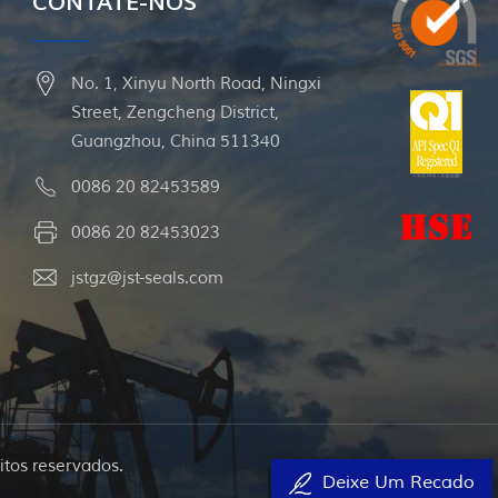
CONTATE-NOS
No. 1, Xinyu North Road, Ningxi
Street, Zengcheng District,
Guangzhou, China 511340
0086 20 82453589
0086 20 82453023
jstgz@jst-seals.com
itos reservados.
Deixe Um Recado