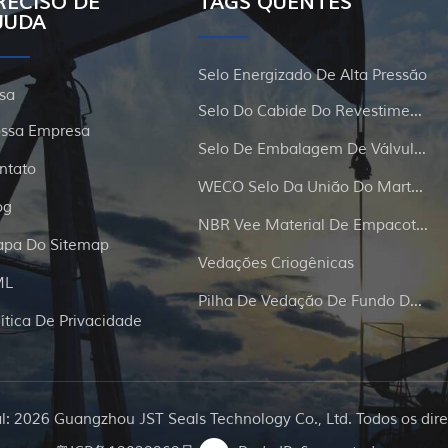
RECISO DE
TAGS QUENTES
JUDA
Selo Energizado De Alta Pressão
sa
Selo Do Cabide Do Revestimento E Da Tubulação
ssa Empresa
Selo De Embalagem De Válvula De Portão
ntato
WECO Selo Da União Do Martelo
og
NBR Vee Material De Empacotamento
pa Do Sitemap
Vedações Criogênicas
ML
Pilha De Vedação De Fundo De Poço
lítica De Privacidade
al: 2026 Guangzhou JST Seals Technology Co., Ltd. Todos os dire