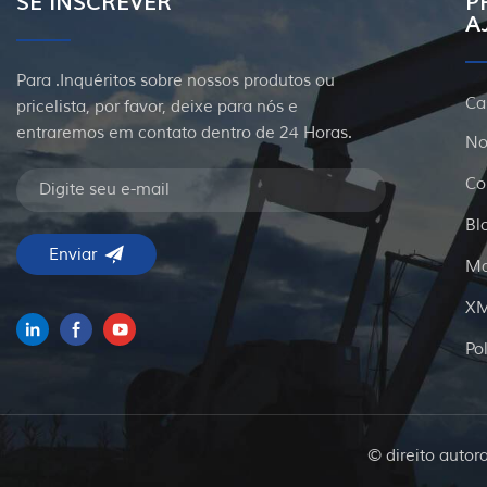
SE INSCREVER
P
A
Para .Inquéritos sobre nossos produtos ou
Ca
pricelista, por favor, deixe para nós e
entraremos em contato dentro de 24 Horas.
No
Co
Bl
Ma
X
Po
© direito autor