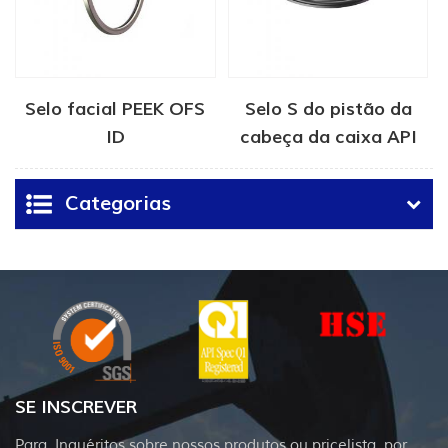
Selo facial PEEK OFS
Selo S do pistão da
ID
cabeça da caixa API
6A
Categorias
SE INSCREVER
Para .Inquéritos sobre nossos produtos ou pricelista, por