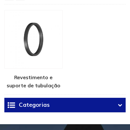
Revestimento e
suporte de tubulação
S selo para cabeças de
poço
Categorias