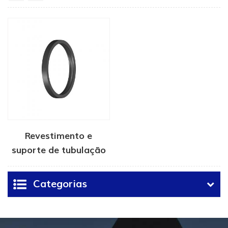
Revestimento e
suporte de tubulação
S selo para cabeças de
poço
Categorias