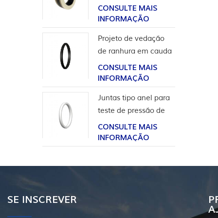
para aplicação em
CONSULTE MAIS
hidrogênio
INFORMAÇÃO
Projeto de vedação
de ranhura em cauda
de andorinha para
CONSULTE MAIS
revestimento de
INFORMAÇÃO
cabeça de poço
Juntas tipo anel para
teste de pressão de
válvula
CONSULTE MAIS
INFORMAÇÃO
SE INSCREVER
P
A