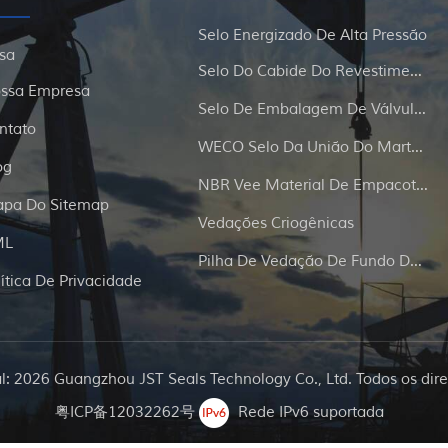
Selo Energizado De Alta Pressão
sa
Selo Do Cabide Do Revestimento E Da Tubulação
ssa Empresa
Selo De Embalagem De Válvula De Portão
ntato
WECO Selo Da União Do Martelo
og
NBR Vee Material De Empacotamento
pa Do Sitemap
Vedações Criogênicas
ML
Pilha De Vedação De Fundo De Poço
lítica De Privacidade
al: 2026 Guangzhou JST Seals Technology Co., Ltd. Todos os dire
粤ICP备12032262号
Rede IPv6 suportada