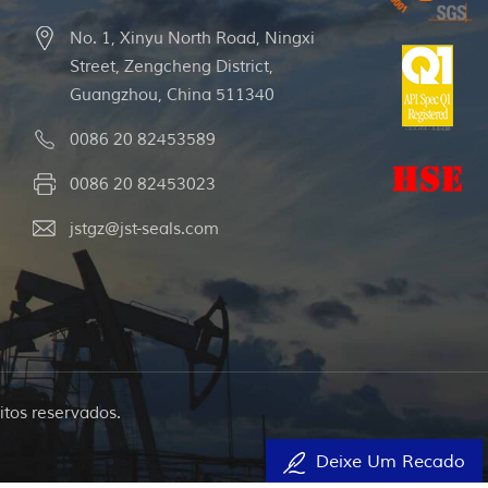
No. 1, Xinyu North Road, Ningxi
Street, Zengcheng District,
Guangzhou, China 511340
0086 20 82453589
0086 20 82453023
jstgz@jst-seals.com
itos reservados.
Deixe Um Recado