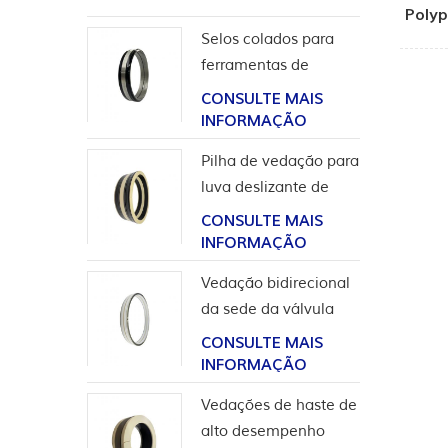
Polyp
Selos colados para
ferramentas de
completação
CONSULTE MAIS
INFORMAÇÃO
Pilha de vedação para
luva deslizante de
ferramentas de poço
CONSULTE MAIS
INFORMAÇÃO
Vedação bidirecional
da sede da válvula
esférica de alta
CONSULTE MAIS
pressão
INFORMAÇÃO
Vedações de haste de
alto desempenho