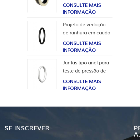
para aplicação em
CONSULTE MAIS
hidrogênio
INFORMAÇÃO
Projeto de vedação
de ranhura em cauda
de andorinha para
CONSULTE MAIS
revestimento de
INFORMAÇÃO
cabeça de poço
Juntas tipo anel para
teste de pressão de
válvula
CONSULTE MAIS
INFORMAÇÃO
SE INSCREVER
P
A