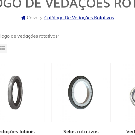
GO DE VEDAÇÕES RO
Casa
Catálogo De Vedações Rotativas
álogo de vedações rotativas"
sta da grade
Exibição de lista
edações labiais
Selos rotativos
Ved