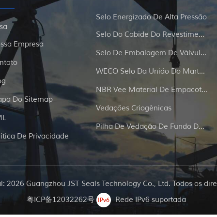
Selo Energizado De Alta Pressão
sa
Selo Do Cabide Do Revestimento E Da Tubulação
ssa Empresa
Selo De Embalagem De Válvula De Portão
ntato
WECO Selo Da União Do Martelo
og
NBR Vee Material De Empacotamento
pa Do Sitemap
Vedações Criogênicas
ML
Pilha De Vedação De Fundo De Poço
lítica De Privacidade
al: 2026 Guangzhou JST Seals Technology Co., Ltd. Todos os dire
粤ICP备12032262号
Rede IPv6 suportada