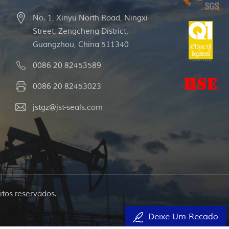
No. 1, Xinyu North Road, Ningxi
Street, Zengcheng District,
Guangzhou, China 511340
0086 20 82453589
0086 20 82453023
jstgz@jst-seals.com
itos reservados.
Deixe Um Recado