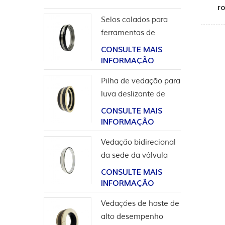
r
Selos colados para
ferramentas de
completação
CONSULTE MAIS
INFORMAÇÃO
Pilha de vedação para
luva deslizante de
ferramentas de poço
CONSULTE MAIS
INFORMAÇÃO
Vedação bidirecional
da sede da válvula
esférica de alta
CONSULTE MAIS
pressão
INFORMAÇÃO
Vedações de haste de
alto desempenho