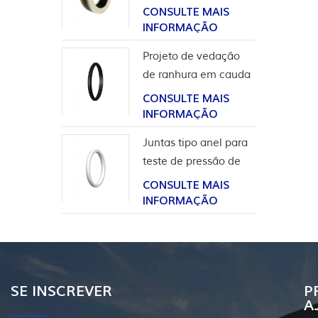
para aplicação em
CONSULTE MAIS
hidrogênio
INFORMAÇÃO
Projeto de vedação
de ranhura em cauda
de andorinha para
CONSULTE MAIS
revestimento de
INFORMAÇÃO
cabeça de poço
Juntas tipo anel para
teste de pressão de
válvula
CONSULTE MAIS
INFORMAÇÃO
SE INSCREVER
P
A