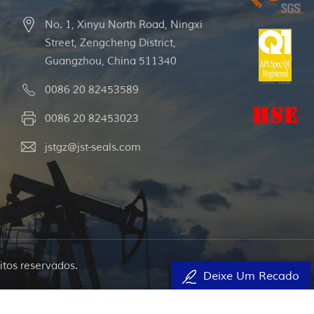
No. 1, Xinyu North Road, Ningxi
Street, Zengcheng District,
Guangzhou, China 511340
0086 20 82453589
0086 20 82453023
jstgz@jst-seals.com
itos reservados.
Deixe Um Recado