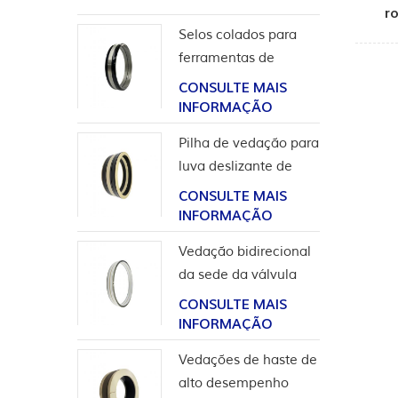
r
Selos colados para
ferramentas de
completação
CONSULTE MAIS
INFORMAÇÃO
Pilha de vedação para
luva deslizante de
ferramentas de poço
CONSULTE MAIS
INFORMAÇÃO
Vedação bidirecional
da sede da válvula
esférica de alta
CONSULTE MAIS
pressão
INFORMAÇÃO
Vedações de haste de
alto desempenho