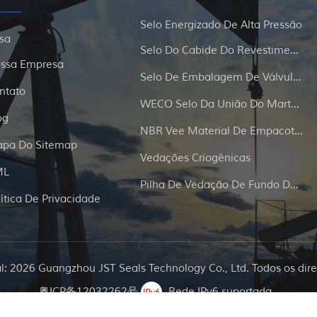
Selo Energizado De Alta Pressão
sa
Selo Do Cabide Do Revestimento E Da Tubulação
ssa Empresa
Selo De Embalagem De Válvula De Portão
ntato
WECO Selo Da União Do Martelo
og
NBR Vee Material De Empacotamento
pa Do Sitemap
Vedações Criogênicas
ML
Pilha De Vedação De Fundo De Poço
lítica De Privacidade
al: 2026 Guangzhou JST Seals Technology Co., Ltd. Todos os dire
粤ICP备12032262号
Rede IPv6 suportada