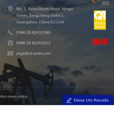
No. 1, Xinyu North Road, Ningxi
Street, Zengcheng District,
Guangzhou, China 511340
0086 20 82453589
0086 20 82453023
jstgz@jst-seals.com
itos reservados.
Deixe Um Recado