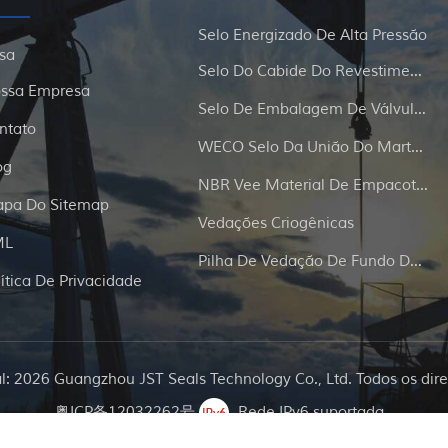
Selo Energizado De Alta Pressão
sa
Selo Do Cabide Do Revestimento E Da Tubulação
ssa Empresa
Selo De Embalagem De Válvula De Portão
ntato
WECO Selo Da União Do Martelo
og
NBR Vee Material De Empacotamento
pa Do Sitemap
Vedações Criogênicas
ML
Pilha De Vedação De Fundo De Poço
lítica De Privacidade
al: 2026 Guangzhou JST Seals Technology Co., Ltd. Todos os dire
粤ICP备12032262号
Rede IPv6 suportada