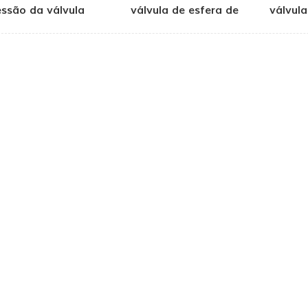
essão da válvula
válvula de esfera de
válvula
esférica
mola helicoidal