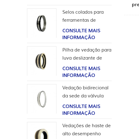
pr
Selos colados para
ferramentas de
completação
CONSULTE MAIS
INFORMAÇÃO
Pilha de vedação para
luva deslizante de
ferramentas de poço
CONSULTE MAIS
INFORMAÇÃO
Vedação bidirecional
da sede da válvula
esférica de alta
CONSULTE MAIS
pressão
INFORMAÇÃO
Vedações de haste de
alto desempenho