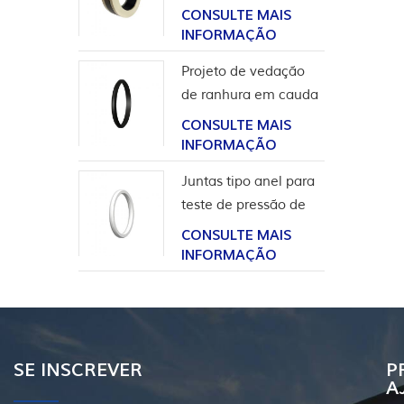
para aplicação em
CONSULTE MAIS
hidrogênio
INFORMAÇÃO
Projeto de vedação
de ranhura em cauda
de andorinha para
CONSULTE MAIS
revestimento de
INFORMAÇÃO
cabeça de poço
Juntas tipo anel para
teste de pressão de
válvula
CONSULTE MAIS
INFORMAÇÃO
SE INSCREVER
P
A