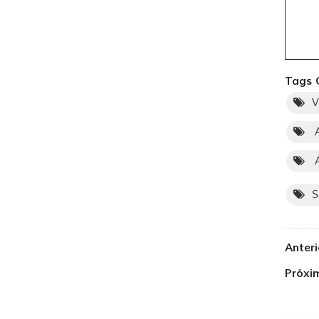
Tags 
V
A
A
S
Anteri
Próxi