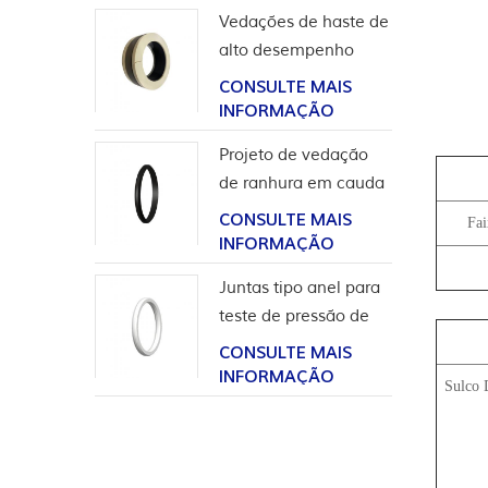
Vedações de haste de
alto desempenho
para aplicação em
CONSULTE MAIS
hidrogênio
INFORMAÇÃO
Projeto de vedação
de ranhura em cauda
de andorinha para
CONSULTE MAIS
Fai
revestimento de
INFORMAÇÃO
cabeça de poço
Juntas tipo anel para
teste de pressão de
válvula
CONSULTE MAIS
INFORMAÇÃO
Sulco