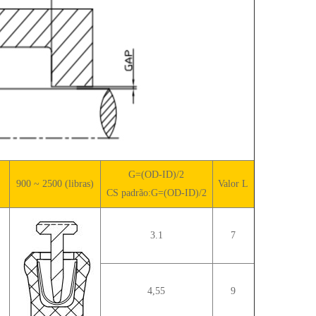
G=(OD-ID)/2
900 ~ 2500 (libras)
Valor L
CS padrão:G=(OD-ID)/2
3.1
7
4,55
9