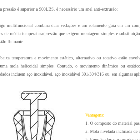
 pressão é superior a 900LBS, é necessário um anel anti-extrusão;
sign multifuncional combina duas vedações e um rolamento guia em um compon
ões de média temperatura/pressão que exigem montagem simples e substituiçã
tão flutuante.
aixa temperatura e movimento estático, alternativo ou rotativo estão envol
uma mola helicoidal simples. Contudo, o movimento dinâmico ou estático
ados incluem aço inoxidável, aço inoxidável 301/304/316 ou, em algumas aplic
Vantagens:
1. O composto do material pas
2. Mola nivelada inclinada de 
3. Energizadores aprovados pe