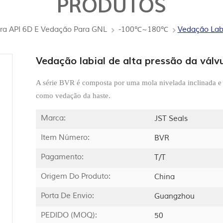
PRODUTOS
era API 6D E Vedação Para GNL
-100℃~180℃
Vedação Labi
Vedação labial de alta pressão da válvu
A série BVR é composta por uma mola nivelada inclinada e
como vedação da haste.
Marca:
JST Seals
Item Número:
BVR
Pagamento:
T/T
Origem Do Produto:
China
Porta De Envio:
Guangzhou
PEDIDO (MOQ):
50