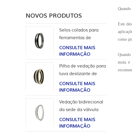
Quando a
NOVOS PRODUTOS
Este de
Selos colados para
aplicaç
ferramentas de
como pis
completação
CONSULTE MAIS
INFORMAÇÃO
Quando b
mola é 
Pilha de vedação para
recomend
luva deslizante de
ferramentas de poço
CONSULTE MAIS
INFORMAÇÃO
Vedação bidirecional
da sede da válvula
esférica de alta
CONSULTE MAIS
pressão
INFORMAÇÃO