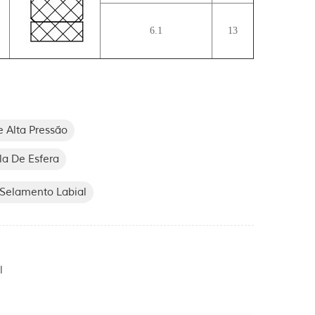
6.1
13
 Alta Pressão
la De Esfera
 Selamento Labial
l