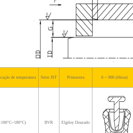
ficação de temperatura
Série JST
Primavera
0 ~ 900 (libras)
-100°C~180°C)
BVR
Elgiloy Dourado