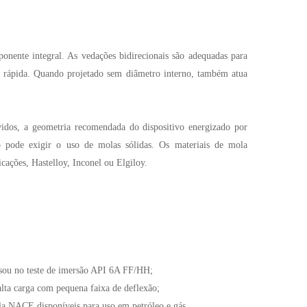
ente integral. As vedações bidirecionais são adequadas para
o rápida. Quando projetado sem diâmetro interno, também atua
vidos, a geometria recomendada do dispositivo energizado por
 pode exigir o uso de molas sólidas. Os materiais de mola
ações, Hastelloy, Inconel ou Elgiloy.
sou no teste de imersão API 6A FF/HH;
alta carga com pequena faixa de deflexão;
la NACE disponíveis para uso em petróleo e gás.