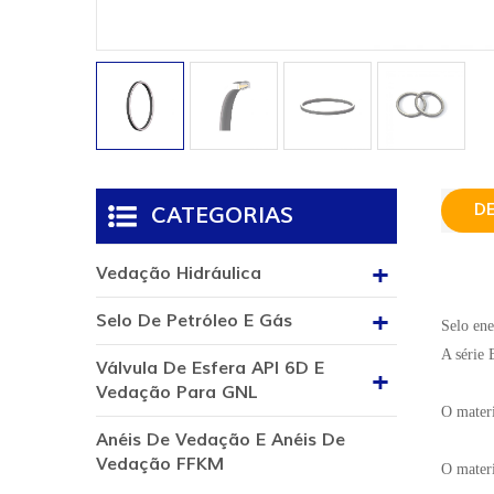
D
CATEGORIAS
Vedação Hidráulica
Selo De Petróleo E Gás
Selo ene
A série 
Válvula De Esfera API 6D E
Vedação Para GNL
O mater
Anéis De Vedação E Anéis De
Vedação FFKM
O materi