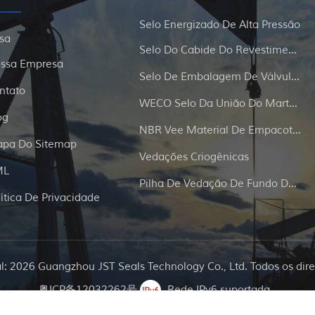
Selo Energizado De Alta Pressão
sa
Selo Do Cabide Do Revestimento E Da Tubulação
ssa Empresa
Selo De Embalagem De Válvula De Portão
ntato
WECO Selo Da União Do Martelo
og
NBR Vee Material De Empacotamento
pa Do Sitemap
Vedações Criogênicas
ML
Pilha De Vedação De Fundo De Poço
lítica De Privacidade
al: 2026 Guangzhou JST Seals Technology Co., Ltd. Todos os dire
粤ICP备12032262号
Rede IPv6 suportada