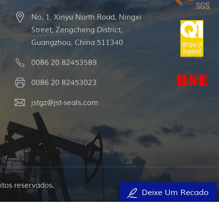
No. 1, Xinyu North Road, Ningxi
Street, Zengcheng District,
Guangzhou, China 511340
0086 20 82453589
0086 20 82453023
jstgz@jst-seals.com
itos reservados.
Deixe Um Recado