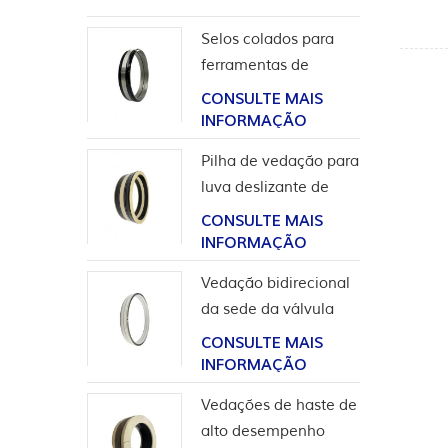
Selos colados para
ferramentas de
completação
CONSULTE MAIS
INFORMAÇÃO
Pilha de vedação para
luva deslizante de
ferramentas de poço
CONSULTE MAIS
INFORMAÇÃO
Vedação bidirecional
da sede da válvula
esférica de alta
CONSULTE MAIS
pressão
INFORMAÇÃO
Vedações de haste de
alto desempenho