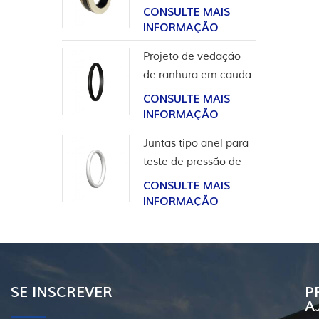
para aplicação em
CONSULTE MAIS
hidrogênio
INFORMAÇÃO
Projeto de vedação
de ranhura em cauda
de andorinha para
CONSULTE MAIS
revestimento de
INFORMAÇÃO
cabeça de poço
Juntas tipo anel para
teste de pressão de
válvula
CONSULTE MAIS
INFORMAÇÃO
SE INSCREVER
P
A