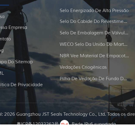
Selo Energizado De Alta Pressão
sa
Selo Do Cabide Do Revestimento E Da Tubulação
ssa Empresa
Selo De Embalagem De Válvula De Portão
ntato
WECO Selo Da União Do Martelo
og
NBR Vee Material De Empacotamento
pa Do Sitemap
Vedações Criogênicas
ML
Pilha De Vedação De Fundo De Poço
lítica De Privacidade
al: 2026 Guangzhou JST Seals Technology Co., Ltd. Todos os dire
粤ICP备12032262号
Rede IPv6 suportada