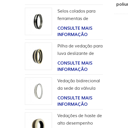
poliu
Selos colados para
ferramentas de
completação
CONSULTE MAIS
INFORMAÇÃO
Pilha de vedação para
luva deslizante de
ferramentas de poço
CONSULTE MAIS
INFORMAÇÃO
Vedação bidirecional
da sede da válvula
esférica de alta
CONSULTE MAIS
pressão
INFORMAÇÃO
Vedações de haste de
alto desempenho