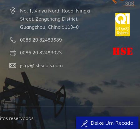
No. 1, Xinyu North Road, Ningxi
Street, Zengcheng District,
Guangzhou, China 511340
0086 20 82453589
0086 20 82453023
jstgz@jst-seals.com
itos reservados.
Deixe Um Recado