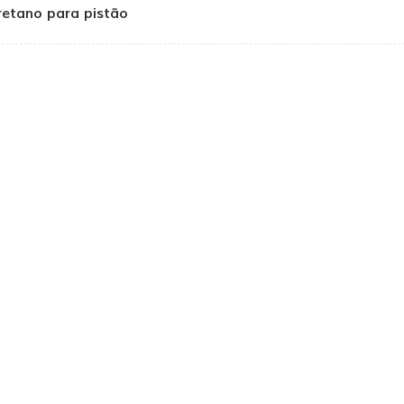
retano para pistão
D2