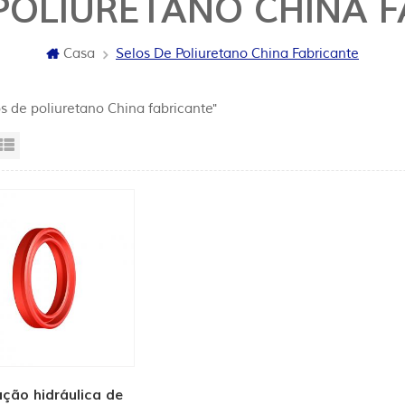
POLIURETANO CHINA 
Casa
Selos De Poliuretano China Fabricante
os de poliuretano China fabricante"
sta da grade
Exibição de lista
ção hidráulica de