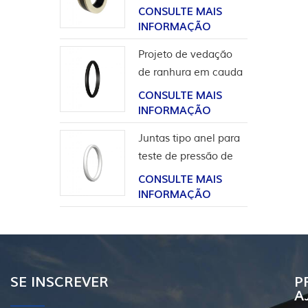
para aplicação em
CONSULTE MAIS
hidrogênio
INFORMAÇÃO
Projeto de vedação
de ranhura em cauda
de andorinha para
CONSULTE MAIS
revestimento de
INFORMAÇÃO
cabeça de poço
Juntas tipo anel para
teste de pressão de
válvula
CONSULTE MAIS
INFORMAÇÃO
SE INSCREVER
P
A