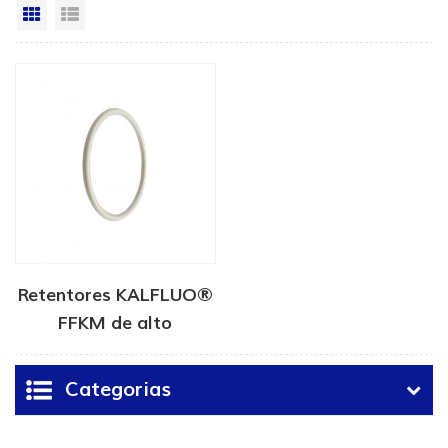
Vista da grade
Exibição de lista
Retentores KALFLUO®
FFKM de alto
desempenho
Categorias