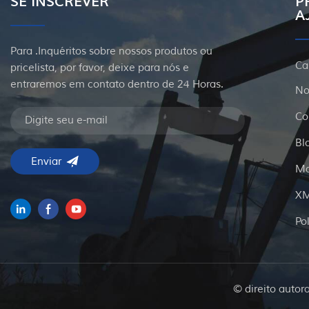
SE INSCREVER
P
A
Para .Inquéritos sobre nossos produtos ou
Ca
pricelista, por favor, deixe para nós e
entraremos em contato dentro de 24 Horas.
No
Co
Bl
Ma
X
Po
© direito autor