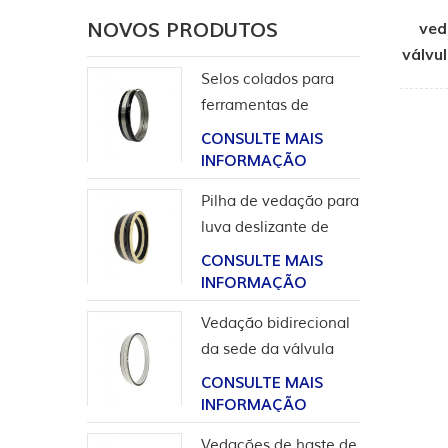
NOVOS PRODUTOS
ved
válvu
Selos colados para
ferramentas de
completação
CONSULTE MAIS
INFORMAÇÃO
Pilha de vedação para
luva deslizante de
ferramentas de poço
CONSULTE MAIS
INFORMAÇÃO
Vedação bidirecional
da sede da válvula
esférica de alta
CONSULTE MAIS
pressão
INFORMAÇÃO
Vedações de haste de