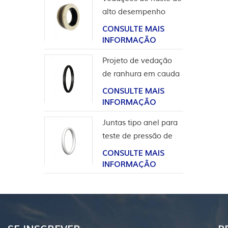
alto desempenho
para aplicação em
CONSULTE MAIS
hidrogênio
INFORMAÇÃO
Projeto de vedação
de ranhura em cauda
de andorinha para
CONSULTE MAIS
revestimento de
INFORMAÇÃO
cabeça de poço
Juntas tipo anel para
teste de pressão de
válvula
CONSULTE MAIS
INFORMAÇÃO