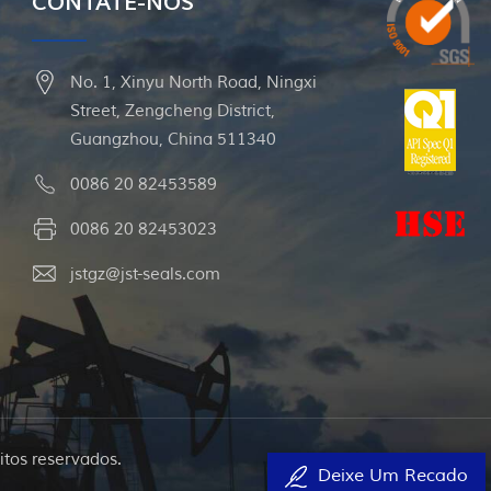
CONTATE-NOS
No. 1, Xinyu North Road, Ningxi
Street, Zengcheng District,
Guangzhou, China 511340
0086 20 82453589
0086 20 82453023
jstgz@jst-seals.com
itos reservados.
Deixe Um Recado