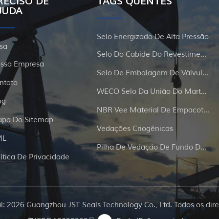
RECISO DE
TAGS QUENTES
JUDA
Selo Energizado De Alta Pressão
sa
Selo Do Cabide Do Revestimento E Da Tubulação
ssa Empresa
Selo De Embalagem De Válvula De Portão
ntato
WECO Selo Da União Do Martelo
og
NBR Vee Material De Empacotamento
pa Do Sitemap
Vedações Criogênicas
ML
Pilha De Vedação De Fundo De Poço
lítica De Privacidade
al: 2026 Guangzhou JST Seals Technology Co., Ltd. Todos os dire