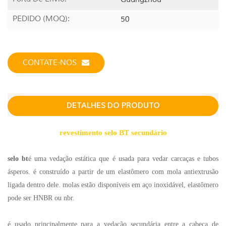
PEDIDO (MOQ):
50
CONTATE-NOS
DETALHES DO PRODUTO
revestimento selo BT secundário
selo bt
é uma vedação estática que é usada para vedar carcaças e tubos
ásperos. é construído a partir de um elastômero com mola antiextrusão
ligada dentro dele. molas estão disponíveis em aço inoxidável, elastômero
pode ser HNBR ou nbr.
é usado principalmente para a vedação secundária entre a cabeça de