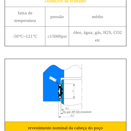
condições de trabalho
faixa de
pressão
médio
temperatura
óleo, água, gás, H2S, CO2
-50°C~121°C
≤15000psi
etc
revestimento nominal da cabeça do poço