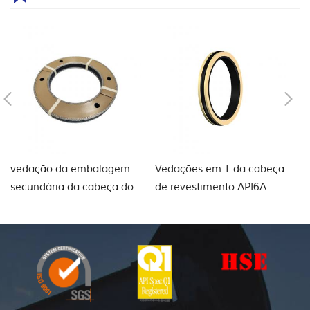
vedação da embalagem
Vedações em T da cabeça
e
secundária da cabeça do
de revestimento API6A
d
poço
d