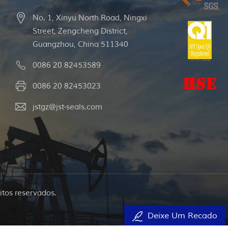
No. 1, Xinyu North Road, Ningxi
Street, Zengcheng District,
Guangzhou, China 511340
0086 20 82453589
0086 20 82453023
jstgz@jst-seals.com
itos reservados.
Deixe Um Recado