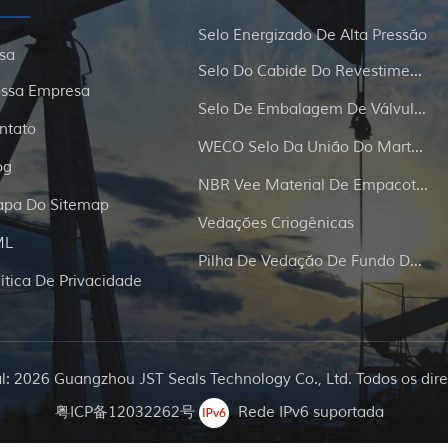
Selo Energizado De Alta Pressão
sa
Selo Do Cabide Do Revestimento E Da Tubulação
ssa Empresa
Selo De Embalagem De Válvula De Portão
ntato
WECO Selo Da União Do Martelo
og
NBR Vee Material De Empacotamento
pa Do Sitemap
Vedações Criogênicas
ML
Pilha De Vedação De Fundo De Poço
lítica De Privacidade
al: 2026 Guangzhou JST Seals Technology Co., Ltd. Todos os dire
粤ICP备12032262号
Rede IPv6 suportada