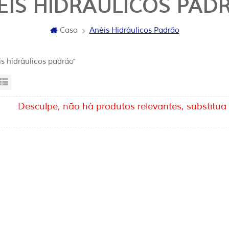
ÉIS HIDRÁULICOS PAD
Casa
Anéis Hidráulicos Padrão
is hidráulicos padrão"
sta da grade
Exibição de lista
Desculpe, não há produtos relevantes, substitua