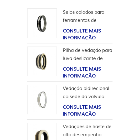
Selos colados para
ferramentas de
completação
CONSULTE MAIS
INFORMAÇÃO
Pilha de vedação para
luva deslizante de
ferramentas de poço
CONSULTE MAIS
INFORMAÇÃO
Vedação bidirecional
da sede da válvula
esférica de alta
CONSULTE MAIS
pressão
INFORMAÇÃO
Vedações de haste de
alto desempenho