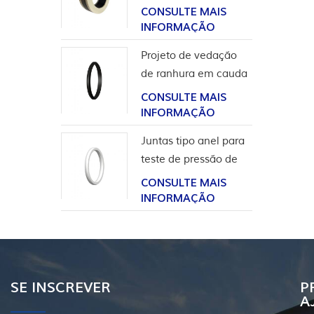
para aplicação em
CONSULTE MAIS
hidrogênio
INFORMAÇÃO
Projeto de vedação
de ranhura em cauda
de andorinha para
CONSULTE MAIS
revestimento de
INFORMAÇÃO
cabeça de poço
Juntas tipo anel para
teste de pressão de
válvula
CONSULTE MAIS
INFORMAÇÃO
SE INSCREVER
P
A