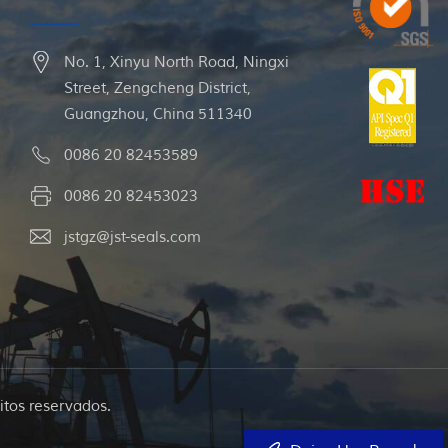
No. 1, Xinyu North Road, Ningxi
Street, Zengcheng District,
Guangzhou, China 511340
0086 20 82453589
0086 20 82453023
jstgz@jst-seals.com
itos reservados.