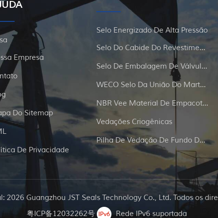
JUDA
Selo Energizado De Alta Pressão
sa
Selo Do Cabide Do Revestimento E Da Tubulação
ssa Empresa
Selo De Embalagem De Válvula De Portão
ntato
WECO Selo Da União Do Martelo
og
NBR Vee Material De Empacotamento
pa Do Sitemap
Vedações Criogênicas
ML
Pilha De Vedação De Fundo De Poço
lítica De Privacidade
al: 2026 Guangzhou JST Seals Technology Co., Ltd. Todos os dire
粤ICP备12032262号
Rede IPv6 suportada