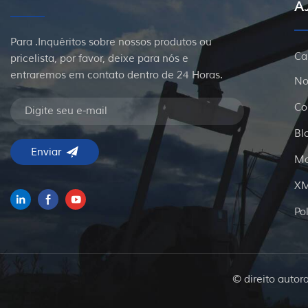
A
Para .Inquéritos sobre nossos produtos ou
Ca
pricelista, por favor, deixe para nós e
entraremos em contato dentro de 24 Horas.
No
Co
Bl
Ma
X
Po
© direito autor